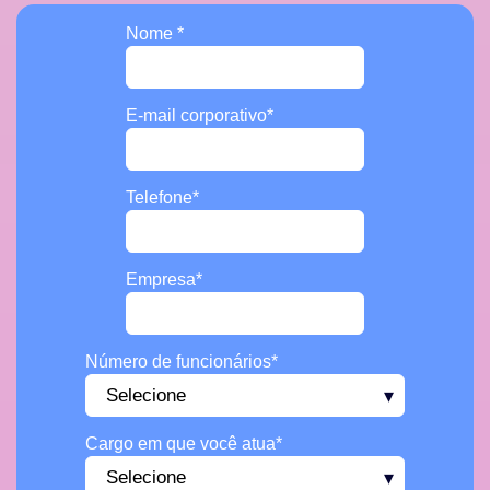
Nome
*
E-mail corporativo
*
Telefone
*
Empresa
*
Número de funcionários
*
Cargo em que você atua
*