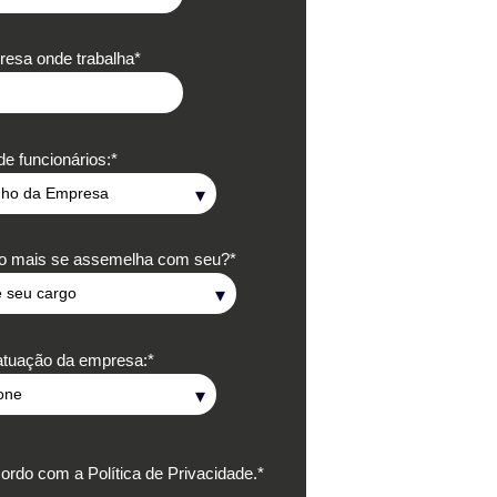
esa onde trabalha
*
e funcionários:
*
go mais se assemelha com seu?
*
atuação da empresa:
*
cordo com a Política de Privacidade.
*