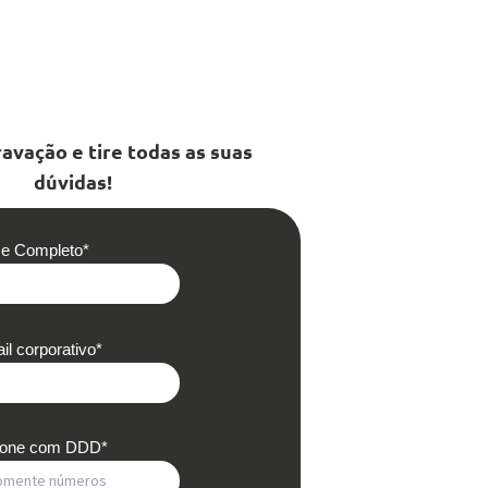
ravação e tire todas as suas
dúvidas!
e Completo
*
il corporativo
*
efone com DDD
*