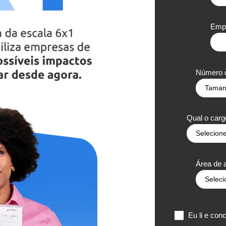
Empr
Número d
Qual o car
Área de 
Eu li e con