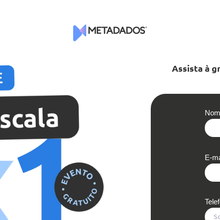
Assista à g
Nom
E-ma
Tel